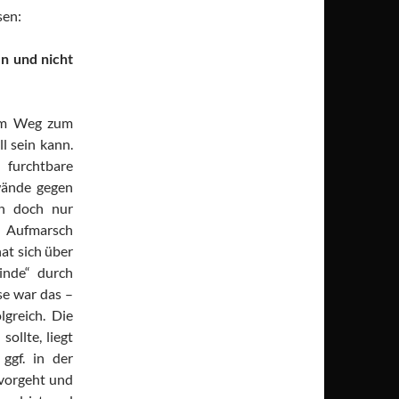
sen:
en und nicht
dem Weg zum
l sein kann.
 furchtbare
wände gegen
n doch nur
n Aufmarsch
at sich über
inde“ durch
e war das –
lgreich. Die
ollte, liegt
ggf. in der
 vorgeht und