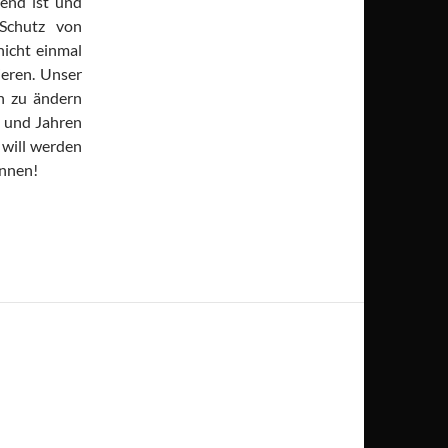
bend ist und
 Schutz von
nicht einmal
ieren. Unser
n zu ändern
 und Jahren
will werden
önnen!