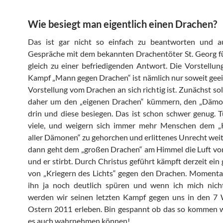
Wie besiegt man eigentlich einen Drachen?
Das ist gar nicht so einfach zu beantworten und a
Gespräche mit dem bekannten Drachentöter St. Georg f
gleich zu einer befriedigenden Antwort. Die Vorstellu
Kampf „Mann gegen Drachen“ ist nämlich nur soweit geei
Vorstellung vom Drachen an sich richtig ist. Zunächst sol
daher um den „eigenen Drachen“ kümmern, den „Dämon
drin und diese besiegen. Das ist schon schwer genug. 
viele, und weigern sich immer mehr Menschen dem „
aller Dämonen“ zu gehorchen und erlittenes Unrecht weit
dann geht dem „großen Drachen“ am Himmel die Luft von
und er stirbt. Durch Christus geführt kämpft derzeit ein
von „Kriegern des Lichts“ gegen den Drachen. Moment
ihn ja noch deutlich spüren und wenn ich mich nicht
werden wir seinen letzten Kampf gegen uns in den 7
Ostern 2011 erleben. Bin gespannt ob das so kommen w
es auch wahrnehmen können!