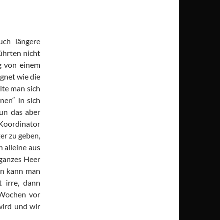
uch längere
ührten nicht
ng von einem
gnet wie die
lte man sich
en“ in sich
Tun das aber
Koordinator
er zu geben,
 alleine aus
 ganzes Heer
an kann man
 irre, dann
 Wochen vor
ird und wir