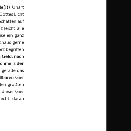
de(!!)
Unart
Gottes Licht
Schatten auf
 leicht alle
se ein ganz
rchaus gerne
z begriffen
h Geld, nach
 Schmerz der
 gerade das
llbaren Gier
 den größten
 dieser Gier
recht daran