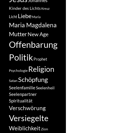
Johannes
Kinder des Lichts
Kreuz
Liebe
Licht
Maria
Maria Magdalena
Mutter
New Age
Offenbarung
Politik
Prophet
Religion
Psychologie
Schöpfung
Satan
Seelenfamilie
Seelenheil
Seelenpartner
Spiritualität
Verschwörung
Versiegelte
Weiblichkeit
Zion