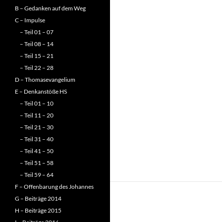
B – Gedanken auf dem Weg
C – Impulse
– Teil 01 – 07
– Teil 08 – 14
– Teil 15 – 21
– Teil 22 – 28
D – Thomasevangelium
E – Denkanstöße HS
– Teil 01 – 10
– Teil 11 – 20
– Teil 21 – 30
– Teil 31 – 40
– Teil 41 – 50
– Teil 51 – 58
– Teil 59 – 64
F – Offenbarung des Johannes
G – Beiträge 2014
H – Beiträge 2015