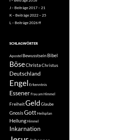
I – Beiträge 2016
J – Beiträge 2017 – 21
K – Beiträge 2022 – 25
L – Beiträge 2026 ff
SCHLAGWÖRTER
Bibel
Bewusstsein
Apostel
Böse
Christa
Christus
Deutschland
Engel
Erkenntnis
Essener
Frau am Himmel
Geld
Freiheit
Glaube
Gott
Gnosis
Heilsplan
Heilung
Himmel
Inkarnation
Jesus