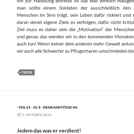
ihn zur Handlung antreibt ist das was wirklich maßge
man sollte einem Soldaten der ausschließlich den
Menschen im Sinn trägt, sein Leben dafür riskiert und 
daran denkt eigene Ziele zu verfolgen, dafür nicht kritis
Ziel muss es daher sein die „Motivation“ der Mensche
und genau das werden wir in den kommenden Monaten
auch tun! Wenn keiner dem anderen mehr Gewalt antun 
wir auch alle Schwerter zu Pflugscharen umschmieden k
FRIEDE
- TEIL 01 - 10
,
E - DENKANSTÖSSE HS
5. OKTOBER 2014
Jedem das was er verdient!