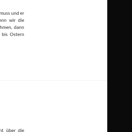
 muss und er
enn wir die
ehmen, dann
 bis Ostern
ht über die