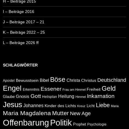
H – Beiträge 2015
I – Beiträge 2016
J – Beiträge 2017 – 21
K – Beiträge 2022 – 25
L – Beiträge 2026 ff
SCHLAGWÖRTER
Böse
Deutschland
Bibel
Christa
Bewusstsein
Christus
Apostel
Engel
Geld
Essener
Freiheit
Erkenntnis
Frau am Himmel
Gott
Inkarnation
Heilung
Gnosis
Glaube
Heilsplan
Himmel
Jesus
Liebe
Johannes
Kinder des Lichts
Licht
Kreuz
Maria
Maria Magdalena
Mutter
New Age
Politik
Offenbarung
Prophet
Psychologie