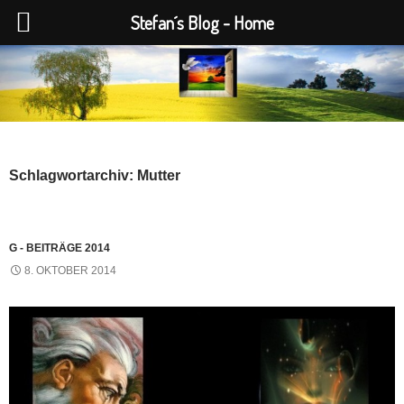
Stefan´s Blog - Home
Zum
Inhalt
springen
Schlagwortarchiv: Mutter
G - BEITRÄGE 2014
8. OKTOBER 2014