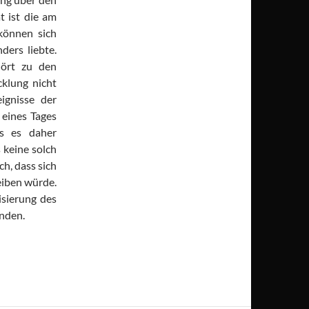
t ist die am
können sich
ders liebte.
hört zu den
cklung nicht
ignisse der
 eines Tages
s es daher
 keine solch
h, dass sich
reiben würde.
isierung des
inden.