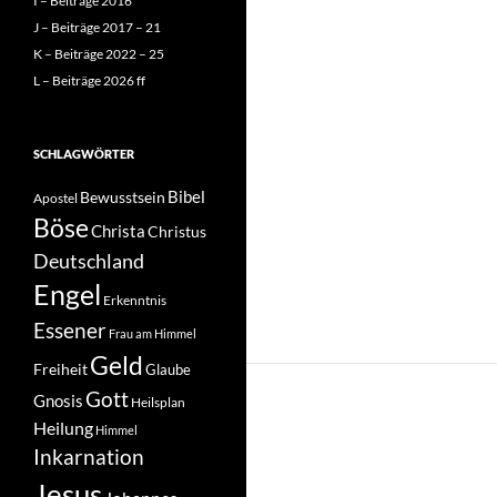
I – Beiträge 2016
J – Beiträge 2017 – 21
K – Beiträge 2022 – 25
L – Beiträge 2026 ff
SCHLAGWÖRTER
Bibel
Bewusstsein
Apostel
Böse
Christa
Christus
Deutschland
Engel
Erkenntnis
Essener
Frau am Himmel
Geld
Freiheit
Glaube
Gott
Gnosis
Heilsplan
Heilung
Himmel
Inkarnation
Jesus