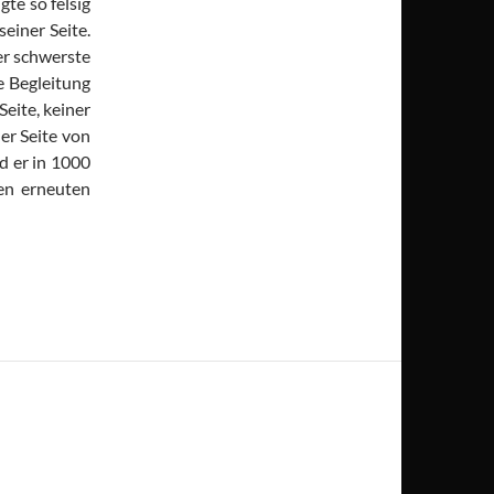
gte so felsig
einer Seite.
er schwerste
e Begleitung
eite, keiner
er Seite von
d er in 1000
en erneuten