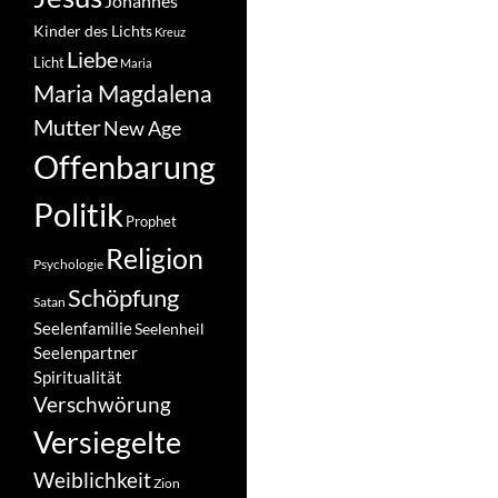
Johannes
Kinder des Lichts
Kreuz
Liebe
Licht
Maria
Maria Magdalena
Mutter
New Age
Offenbarung
Politik
Prophet
Religion
Psychologie
Schöpfung
Satan
Seelenfamilie
Seelenheil
Seelenpartner
Spiritualität
Verschwörung
Versiegelte
Weiblichkeit
Zion