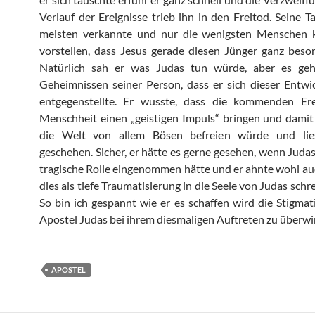
Verlauf der Ereignisse trieb ihn in den Freitod. Seine Ta
meisten verkannte und nur die wenigsten Menschen 
vorstellen, dass Jesus gerade diesen Jünger ganz beson
Natürlich sah er was Judas tun würde, aber es ge
Geheimnissen seiner Person, dass er sich dieser Entwi
entgegenstellte. Er wusste, dass die kommenden Ere
Menschheit einen „geistigen Impuls“ bringen und damit
die Welt von allem Bösen befreien würde und lie
geschehen. Sicher, er hätte es gerne gesehen, wenn Judas
tragische Rolle eingenommen hätte und er ahnte wohl auc
dies als tiefe Traumatisierung in die Seele von Judas sch
So bin ich gespannt wie er es schaffen wird die Stigmat
Apostel Judas bei ihrem diesmaligen Auftreten zu überw
APOSTEL