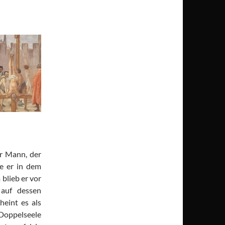
er Mann, der
e er in dem
blieb er vor
 auf dessen
eint es als
 Doppelseele