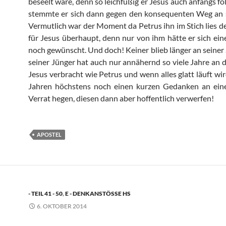
beseelt wäre, denn so leichfüßig er Jesus auch anfangs fol
stemmte er sich dann gegen den konsequenten Weg an s
Vermutlich war der Moment da Petrus ihn im Stich lies d
für Jesus überhaupt, denn nur von ihm hätte er sich ein
noch gewünscht. Und doch! Keiner blieb länger an seiner S
seiner Jünger hat auch nur annähernd so viele Jahre an d
Jesus verbracht wie Petrus und wenn alles glatt läuft wir
Jahren höchstens noch einen kurzen Gedanken an ein
Verrat hegen, diesen dann aber hoffentlich verwerfen!
APOSTEL
- TEIL 41 - 50
,
E - DENKANSTÖSSE HS
6. OKTOBER 2014