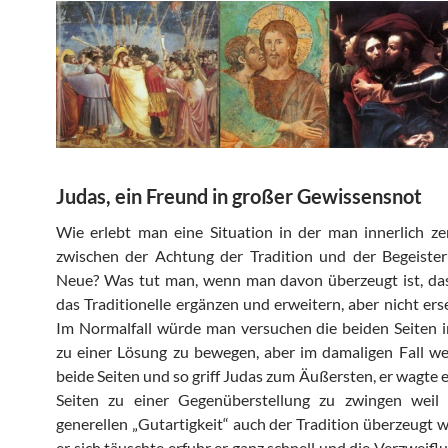
Judas, ein Freund in großer Gewissensnot
Wie erlebt man eine Situation in der man innerlich ze
zwischen der Achtung der Tradition und der Begeister
Neue? Was tut man, wenn man davon überzeugt ist, da
das Traditionelle ergänzen und erweitern, aber nicht erse
Im Normalfall würde man versuchen die beiden Seiten 
zu einer Lösung zu bewegen, aber im damaligen Fall we
beide Seiten und so griff Judas zum Äußersten, er wagte e
Seiten zu einer Gegenüberstellung zu zwingen weil
generellen „Gutartigkeit“ auch der Tradition überzeugt w
er sich täuschte erfuhr er ganz schnell und die Verzweifl