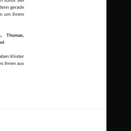
 denn gerade
ten um ihrem
s, Thomas,
iot
haben Kinder
es ihnen aus