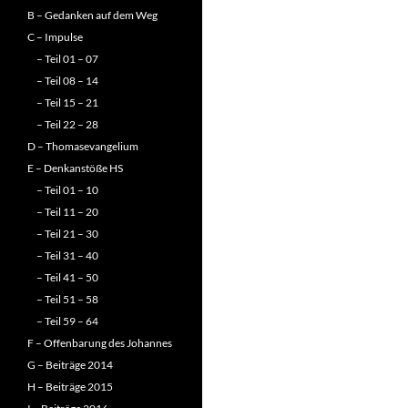
B – Gedanken auf dem Weg
C – Impulse
– Teil 01 – 07
– Teil 08 – 14
– Teil 15 – 21
– Teil 22 – 28
D – Thomasevangelium
E – Denkanstöße HS
– Teil 01 – 10
– Teil 11 – 20
– Teil 21 – 30
– Teil 31 – 40
– Teil 41 – 50
– Teil 51 – 58
– Teil 59 – 64
F – Offenbarung des Johannes
G – Beiträge 2014
H – Beiträge 2015