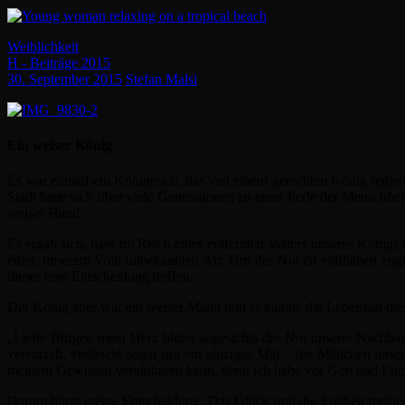
Weiblichkeit
H - Beiträge 2015
30. September 2015
Stefan Malsi
Ein weiser König
Es war einmal ein Königreich, das von einem gerechten König regie
Stadt hatte sich über viele Generationen zu einer Perle der Menschh
weiser Hand.
Es ergab sich, dass im Reich eines entfernten Vetters unseres König
einer, unserem Volk unbekannten Art. Um der Not zu entfliehen zog
dieser eine Entscheidung treffen.
Der König aber war ein weiser Mann und er kannte die Lebensart dies
„Liebe Bürger, mein Herz blutet angesichts der Not unserer Nachba
vereinzelt, vielleicht sogar nur ein einziges Mal – die Mädchen un
meinem Gewissen vereinbaren kann, denn ich habe vor Gott und Euch
Darum höret meine Entscheidung: Das Glück und die Freiheit meiner 