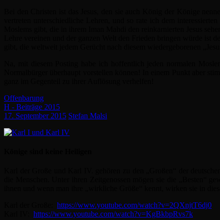
Bei den Christen ist das Jesus, den sie auch König der Könige nenn
vertreten unterschiedliche Lehren, und so rate ich dem interessierten
Moslems gibt, die in ihrem Iman Mahdi den reinkarnierten Jesus sehe
Lehre vereinen und der ganzen Welt den Frieden bringen würde ist d
gibt, die weltweit jedem Gerücht nach diesem wiedergeborenen „Je
Na, mit diesem Posting habe ich hoffentlich jeden normalen Moslem
Normalbürger überhaupt vorstellen können! In einem Punkt aber sti
ganz im Gegenteil zu ihrer Auflösung verhelfen!
Offenbarung
H - Beiträge 2015
17. September 2015
Stefan Malsi
Könige sind keine Heiligen
Karl der Große und Karl IV. gehören zu den „Großen“ der deutschen
die Menschen. Unter ihren Zeitgenossen mögen sie die „Besten“ gewe
ihnen und wenn man ihre „wirkliche Größe“ kennt, wirken sie in diesen
Karl der Große:
https://www.youtube.com/watch?v=2QXnjtT6dj0
Karl IV:
https://www.youtube.com/watch?v=KgBkbpRvs7k