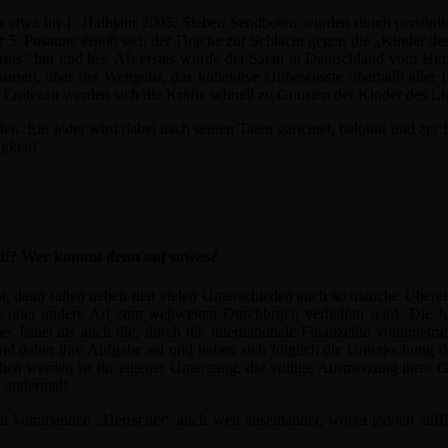
en etwa im 1. Halbjahr 2005. Sieben Sendboten wurden durch persönli
der 5. Posaune erhob sich der Drache zur Schlacht gegen die „Kinder d
ernis“ hin und her. Als erstes wurde der Satan in Deutschland vom Hi
kuriert, aber der Weltgeist, das kollektive Unbewusste oberhalb all
Erntezeit werden sich die Kräfte schnell zu Gunsten der Kinder des Li
rden. Ein jeder wird dabei nach seinen Taten gerichtet, belohnt und z
gkeit!
i? Wer kommt denn auf sowas?
t, dann fallen neben den vielen Unterschieden auch so manche Überein
ne oder andere Art zum weltweiten Durchbruch verhelfen wird. Die Jud
s Israel als auch die, durch die internationale Finanzelite vorangetr
und daher ihre Aufgabe sei und haben sich folglich die Unterjochung d
ichen werden ist ihr eigener Untergang, die völlige Ausmerzung ihre
 andermal!
 kommenden „Herrscher“ auch weit auseinander, wobei jedoch auffäll
.