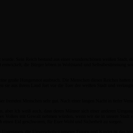
rt wurde. Sein Reich bestand aus einer wunderschönen weißen Stadt, 
eit entwickelt, die Bürger lebten in Wohlstand und Selbstbestimmung so
s eine große Hungersnot ausbrach. Die Menschen dieses Reiches hatten n
en sie aus ihrem Land fort vor die Tore der weißen Stadt und verlang
er fremden Menschen sehr gut. Nach einer langen Nacht in tiefer Vers
rn, aber ich weiß auch, dass deren Männer sich einer anderen Umgangs
seres Volkes mit Gewalt nehmen würden, wenn wir sie in unsere Stadt 
 einen Eid geschworen, für Euer Wohl und Sicherheit zu sorgen.
Untertanen, die Unversehrtheit unserer Frauen und Kinder ist das hö