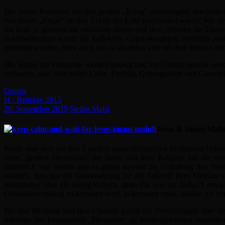
Die ersten Posaunen die den großen „Krieg“ ankündigten, erschallt
vier dieser „Engel“ an den Ecken der Erde positioniert waren! Mit 
die Erde je gesehen hat zwischen diesen und den „Söhnen der Finst
Nachbarländern wurde die kollektive Geisteskrankheit ebenfalls aus
gereinigt werden. Aber auch das ist absehbar und mit dem Beginn der 
Die Söhne der Finsternis werden besiegt und vor Gericht gestellt we
aufbauen, eine Welt voller Liebe, Freiheit, Geborgenheit und Gerechti
Gnosis
H - Beiträge 2015
20. September 2015
Stefan Malsi
Jesus & Imam Mahd
Wenn man sich mit den 3 großen monotheistischen Religionen befass
eines „großen Herrschers“ der ihnen und ihrer Religion auf die ei
ordentlich was leisten und es gehen sowohl die Gründung des Staate
nämlich, dass das die Voraussetzung für die Ankunft ihres Messias 
meinereiner aber ein wenig kichern, denn das was sie dadurch erre
Gewaltanwendung so kommen wird, ja kommen muss, erkläre ich ein
Bei den Moslems und den Christen gehen die Vorstellungen über den
teilweise den kommenden „Herrscher“ als Wiedergekehrten vorstellen