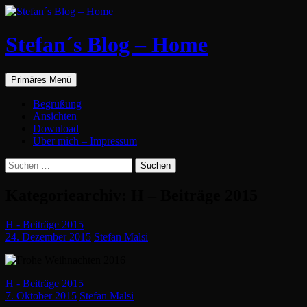
Zum
Inhalt
springen
Stefan´s Blog – Home
Suchen
Primäres Menü
Begrüßung
Ansichten
Download
Über mich – Impressum
Suchen
nach:
Kategoriearchiv: H – Beiträge 2015
H - Beiträge 2015
24. Dezember 2015
Stefan Malsi
H - Beiträge 2015
7. Oktober 2015
Stefan Malsi