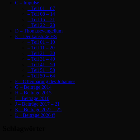
C – Impulse
– Teil 01 – 07
– Teil 08 – 14
– Teil 15 – 21
– Teil 22 – 28
D – Thomasevangelium
E – Denkanstöße HS
– Teil 01 – 10
– Teil 11 – 20
– Teil 21 – 30
– Teil 31 – 40
– Teil 41 – 50
– Teil 51 – 58
– Teil 59 – 64
F – Offenbarung des Johannes
G – Beiträge 2014
H – Beiträge 2015
I – Beiträge 2016
J – Beiträge 2017 – 21
K – Beiträge 2022 – 25
L – Beiträge 2026 ff
Schlagwörter