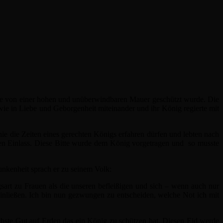
die von einer hohen und unüberwindbaren Mauer geschützt wurde. Die
wie in Liebe und Geborgenheit miteinander und ihr König regierte mit
ie die Zeiten eines gerechten Königs erfahren dürfen und lebten nach
ten Einlass. Diese Bitte wurde dem König vorgetragen und so musste
unkenheit sprach er zu seinem Volk:
art zu Frauen als die unseren befleißigen und sich – wenn auch nur
einließen. Ich bin nun gezwungen zu entscheiden, welche Not ich mit
chste Gut auf Erden das ein König zu schützen hat. Diesen Eid werde