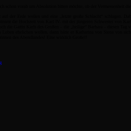
 ich schon vorab um Absolution bitten möchte, ob der Vermessenheit di
 auf der Erde weilen und eine „letzte große Schlacht“ schlagen. Dab
stimmt die Hochzeit von Karl IV. mit der jüngeren Schwester von Ka
h die Gattin Karls des Großen – die „heilige“ Barbara – diesen Tag vol
 Leben ehelichen wollen, dann hätte er Katharina von Siena von sich 
erinnen des Abendlandes! Eine wirklich Große!!