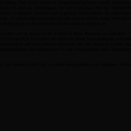
 ich dieses Mal schon wieder in Deutschland geboren wurde, empfinde i
 ich mir über die Beliebigkeit, mit der heutzutage über die Themen He
ammen zerrütteten Familien und in großen Teilen unserer Bevölkerung 
tte, bei liebevollen und zugleich sehr starken Eltern, deren Wurzeln
re Haltung als es den lichtlosen Mainstreamern genehm ist.
chert und es ist gar nicht so einfach diese Prägung zu verändern. Um
nd Geborgenheit herrschen, ist dabei die beste Voraussetzung, ordentl
schlichkeit auf allen Ebenen beherzigt und den Bürgern Schutz ihrer k
Zusammenhänge und darum habe ich mir vorgenommen diese Erkenntnisse
n, ihre Seelen heilen und von allen ideologischen und religiösen Verb