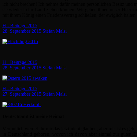
ich nicht brechen! Ich nehme dafür meinen persönlichen Besitz und tra
sie wieder in ihr Land ziehen können. Wir geben ihnen unser Heer z
mit ihrem König einen Friedensvertrag schließen, der ewiglich halt
H - Beiträge 2015
28. September 2015
Stefan Malsi
H - Beiträge 2015
28. September 2015
Stefan Malsi
H - Beiträge 2015
27. September 2015
Stefan Malsi
Deutschland ist meine Heimat
Vermutlich werdet ihr mir das jetzt nicht glauben, aber mir ist es 
in Deutschland geboren, wovon ich davon aber einmal zur guten Häl