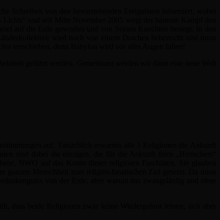
che Schreiben von den bevorstehenden Ereignissen informiert, wobei
es Lichts“ und seit Mitte November 2005 wogt der härteste Kampf den
mmel auf die Erde geworfen und von Seinen Knechten besiegt. In den
er Länderkollektive wird noch von einem Drachen beherrscht und muss
chts verschieben, denn Babylon wird vor aller Augen fallen!
ur Reinheit geführt werden. Gemeinsam werden wir dann eine neue Welt
stimmungen auf. Tatsächlich erwarten alle 3 Religionen die Ankunft
en sind dabei die einzigen, die für die Ankunft ihres „Herrschers“
iebene, NWO auf das Konto dieser religiösen Faschisten. Sie glauben
er ganzen Menschheit zum religiös-fanatischen Ziel gesetzt. Da muss
s Gedankengutes von der Erde, aber warum das zwangsläufig und ohne
t, dass beide Religionen zwar keine Wiedergeburt lehren, sich aber