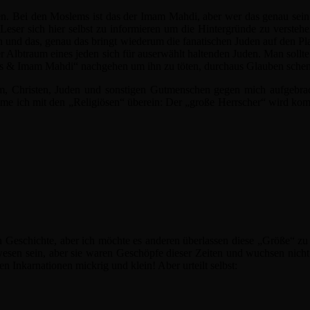
en. Bei den Moslems ist das der Imam Mahdi, aber wer das genau sein w
 Leser sich hier selbst zu informieren um die Hintergründe zu verstehen
n und das, genau das bringt wiederum die fanatischen Juden auf den Pla
er Albtraum eines jeden sich für auserwählt haltenden Juden. Man soll
sus & Imam Mahdi“ nachgehen um ihn zu töten, durchaus Glauben sche
, Christen, Juden und sonstigen Gutmenschen gegen mich aufgebracht,
mme ich mit den „Religiösen“ überein: Der „große Herrscher“ wird ko
 Geschichte, aber ich möchte es anderen überlassen diese „Größe“ zu 
sen sein, aber sie waren Geschöpfe dieser Zeiten und wuchsen nicht 
 Inkarnationen mickrig und klein! Aber urteilt selbst: