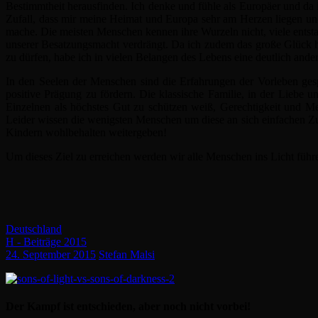
Bestimmtheit herausfinden. Ich denke und fühle als Europäer und da
Zufall, dass mir meine Heimat und Europa sehr am Herzen liegen und
mache. Die meisten Menschen kennen ihre Wurzeln nicht, viele entst
unserer Besatzungsmacht verdrängt. Da ich zudem das große Glück ha
zu dürfen, habe ich in vielen Belangen des Lebens eine deutlich ande
In den Seelen der Menschen sind die Erfahrungen der Vorleben gespei
positive Prägung zu fördern. Die klassische Familie, in der Liebe u
Einzelnen als höchstes Gut zu schützen weiß, Gerechtigkeit und Men
Leider wissen die wenigsten Menschen um diese an sich einfachen 
Kindern wohlbehalten weitergeben!
Um dieses Ziel zu erreichen werden wir alle Menschen ins Licht führe
Deutschland
H - Beiträge 2015
24. September 2015
Stefan Malsi
Der Kampf ist entschieden, aber noch nicht vorbei!