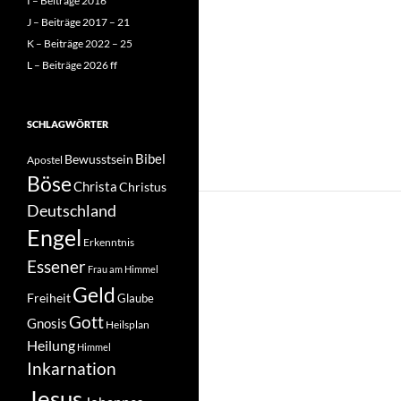
I – Beiträge 2016
J – Beiträge 2017 – 21
K – Beiträge 2022 – 25
L – Beiträge 2026 ff
SCHLAGWÖRTER
Bibel
Bewusstsein
Apostel
Böse
Christa
Christus
Deutschland
Engel
Erkenntnis
Essener
Frau am Himmel
Geld
Freiheit
Glaube
Gott
Gnosis
Heilsplan
Heilung
Himmel
Inkarnation
Jesus