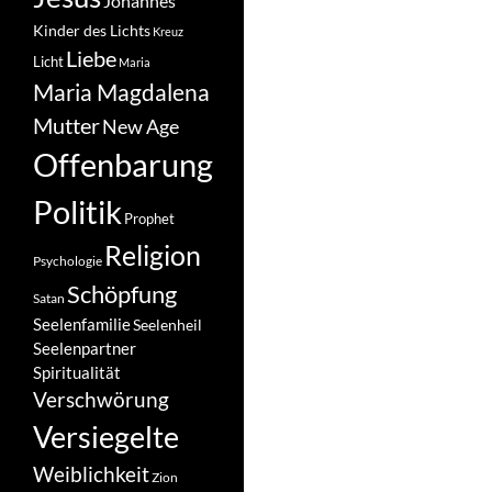
Johannes
Kinder des Lichts
Kreuz
Liebe
Licht
Maria
Maria Magdalena
Mutter
New Age
Offenbarung
Politik
Prophet
Religion
Psychologie
Schöpfung
Satan
Seelenfamilie
Seelenheil
Seelenpartner
Spiritualität
Verschwörung
Versiegelte
Weiblichkeit
Zion