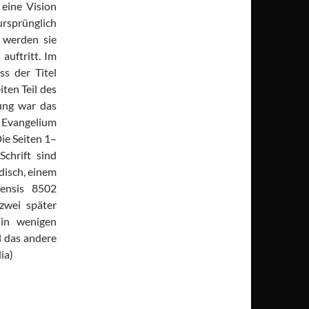
 eine Vision
sprünglich
 werden sie
auftritt. Im
ss der Titel
ten Teil des
ung war das
s Evangelium
Die Seiten 1–
chrift sind
disch, einem
nensis 8502
 zwei später
 in wenigen
 das andere
ia)