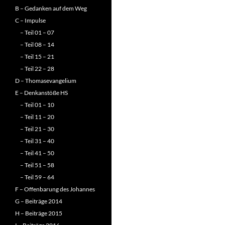
B – Gedanken auf dem Weg
C – Impulse
– Teil 01 – 07
– Teil 08 – 14
– Teil 15 – 21
– Teil 22 – 28
D – Thomasevangelium
E – Denkanstöße HS
– Teil 01 – 10
– Teil 11 – 20
– Teil 21 – 30
– Teil 31 – 40
– Teil 41 – 50
– Teil 51 – 58
– Teil 59 – 64
F – Offenbarung des Johannes
G – Beiträge 2014
H – Beiträge 2015