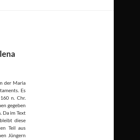
lena
m der Maria
taments. Es
 160 n. Chr.
amen gegeben
. Da im Text
bleibt diese
en Teil aus
nen Jüngern