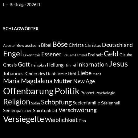
L – Beiträge 2026 ff
SCHLAGWÖRTER
Böse
Deutschland
Bibel
Christa
Bewusstsein
Christus
Apostel
Engel
Geld
Essener
Freiheit
Glaube
Erkenntnis
Frau am Himmel
Jesus
Inkarnation
Gott
Heilung
Gnosis
Heilsplan
Himmel
Liebe
Johannes
Kinder des Lichts
Licht
Kreuz
Maria
Maria Magdalena
Mutter
New Age
Politik
Offenbarung
Prophet
Psychologie
Religion
Schöpfung
Seelenfamilie
Seelenheil
Satan
Verschwörung
Seelenpartner
Spiritualität
Versiegelte
Weiblichkeit
Zion