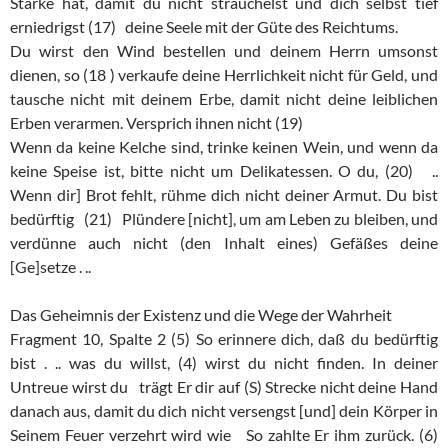
Stärke hat, damit du nicht strauchelst und dich selbst tief
erniedrigst (17) deine Seele mit der Güte des Reichtums.
Du wirst den Wind bestellen und deinem Herrn umsonst
dienen, so (18 ) verkaufe deine Herrlichkeit nicht für Geld, und
tausche nicht mit deinem Erbe, damit nicht deine leiblichen
Erben verarmen. Versprich ihnen nicht (19)
Wenn da keine Kelche sind, trinke keinen Wein, und wenn da
keine Speise ist, bitte nicht um Delikatessen. O du, (20) ..
Wenn dir] Brot fehlt, rühme dich nicht deiner Armut. Du bist
bedürftig (21) Plündere [nicht], um am Leben zu bleiben, und
verdünne auch nicht (den Inhalt eines) Gefäßes deine
[Ge]setze . ..
Das Geheimnis der Existenz und die Wege der Wahrheit
Fragment 10, Spalte 2 (5) So erinnere dich, daß du bedürftig
bist . .. was du willst, (4) wirst du nicht finden. In deiner
Untreue wirst du trägt Er dir auf (S) Strecke nicht deine Hand
danach aus, damit du dich nicht versengst [und] dein Körper in
Seinem Feuer verzehrt wird wie So zahlte Er ihm zurück. (6)