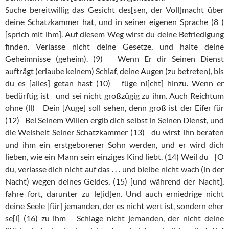
Suche bereitwillig das Gesicht des[sen, der Voll]macht über
deine Schatzkammer hat, und in seiner eigenen Sprache (8 )
[sprich mit ihm]. Auf diesem Weg wirst du deine Befriedigung
finden. Verlasse nicht deine Gesetze, und halte deine
Geheimnisse (geheim). (9) Wenn Er dir Seinen Dienst
aufträgt (erlaube keinem) Schlaf, deine Augen (zu betreten), bis
du es [alles] getan hast (10) füge ni[cht] hinzu. Wenn er
bedürftig ist und sei nicht großzügig zu ihm. Auch Reichtum
ohne (ll) Dein [Auge] soll sehen, denn groß ist der Eifer für
(12) Bei Seinem Willen ergib dich selbst in Seinen Dienst, und
die Weisheit Seiner Schatzkammer (13) du wirst ihn beraten
und ihm ein erstgeborener Sohn werden, und er wird dich
lieben, wie ein Mann sein einziges Kind liebt. (14) Weil du [O
du, verlasse dich nicht auf das . . . und bleibe nicht wach (in der
Nacht) wegen deines Geldes, (15) [und während der Nacht],
fahre fort, darunter zu le[id]en. Und auch erniedrige nicht
deine Seele [für] jemanden, der es nicht wert ist, sondern eher
se[i] (16) zu ihm Schlage nicht jemanden, der nicht deine