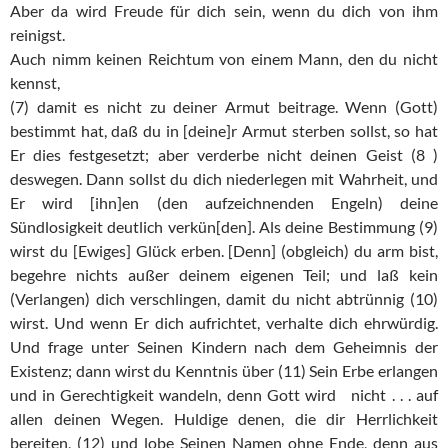
Aber da wird Freude für dich sein, wenn du dich von ihm
reinigst.
Auch nimm keinen Reichtum von einem Mann, den du nicht
kennst,
(7) damit es nicht zu deiner Armut beitrage. Wenn (Gott)
bestimmt hat, daß du in [deine]r Armut sterben sollst, so hat
Er dies festgesetzt; aber verderbe nicht deinen Geist (8 )
deswegen. Dann sollst du dich niederlegen mit Wahrheit, und
Er wird [ihn]en (den aufzeichnenden Engeln) deine
Sündlosigkeit deutlich verkün[den]. Als deine Bestimmung (9)
wirst du [Ewiges] Glück erben. [Denn] (obgleich) du arm bist,
begehre nichts außer deinem eigenen Teil; und laß kein
(Verlangen) dich verschlingen, damit du nicht abtrünnig (10)
wirst. Und wenn Er dich aufrichtet, verhalte dich ehrwürdig.
Und frage unter Seinen Kindern nach dem Geheimnis der
Existenz; dann wirst du Kenntnis über (11) Sein Erbe erlangen
und in Gerechtigkeit wandeln, denn Gott wird nicht . . . auf
allen deinen Wegen. Huldige denen, die dir Herrlichkeit
bereiten, (12) und lobe Seinen Namen ohne Ende, denn aus