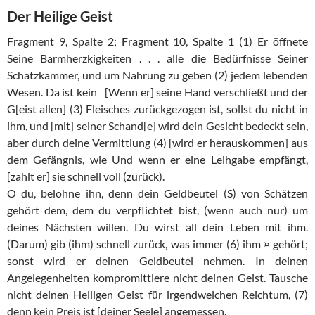
Der Heilige Geist
Fragment 9, Spalte 2; Fragment 10, Spalte 1 (1) Er öffnete
Seine Barmherzkigkeiten . . . alle die Bedürfnisse Seiner
Schatzkammer, und um Nahrung zu geben (2) jedem lebenden
Wesen. Da ist kein [Wenn er] seine Hand verschließt und der
G[eist allen] (3) Fleisches zurückgezogen ist, sollst du nicht in
ihm, und [mit] seiner Schand[e] wird dein Gesicht bedeckt sein,
aber durch deine Vermittlung (4) [wird er herauskommen] aus
dem Gefängnis, wie Und wenn er eine Leihgabe empfängt,
[zahlt er] sie schnell voll (zurück).
O du, belohne ihn, denn dein Geldbeutel (S) von Schätzen
gehört dem, dem du verpflichtet bist, (wenn auch nur) um
deines Nächsten willen. Du wirst all dein Leben mit ihm.
(Darum) gib (ihm) schnell zurück, was immer (6) ihm ¤ gehört;
sonst wird er deinen Geldbeutel nehmen. In deinen
Angelegenheiten kompromittiere nicht deinen Geist. Tausche
nicht deinen Heiligen Geist für irgendwelchen Reichtum, (7)
denn kein Preis ist [deiner Seele] angemessen.