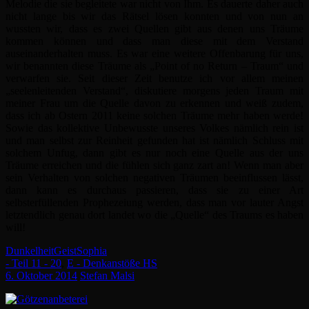
Melodie die sie begleitete war nicht von Ihm. Es dauerte daher auch
nicht lange bis wir das Rätsel lösen konnten und von nun an
wussten wir, dass es zwei Quellen gibt aus denen uns Träume
kommen können und dass man diese mit dem Verstand
auseinanderhalten muss. Es war eine weitere Offenbarung für uns,
wir benannten diese Träume als „Point of no Return – Traum“ und
verwarfen sie. Seit dieser Zeit benutze ich vor allem meinen
„seelenleitenden Verstand“, diskutiere morgens jeden Traum mit
meiner Frau um die Quelle davon zu erkennen und weiß zudem,
dass ich ab Ostern 2011 keine solchen Träume mehr haben werde!
Sowie das kollektive Unbewusste unseres Volkes nämlich rein ist
und man selbst zur Reinheit gefunden hat ist nämlich Schluss mit
solchem Unfug, dann gibt es nur noch eine Quelle aus der uns
Träume erreichen und die fühlen sich ganz zart an! Wenn man aber
sein Verhalten von solchen negativen Träumen beeinflussen lässt,
dann kann es durchaus passieren, dass sie zu einer Art
selbsterfüllenden Prophezeiung werden, dass man vor lauter Angst
letztendlich genau dort landet wo die „Quelle“ des Traums es haben
will!
Dunkelheit
Geist
Sophia
- Teil 11 - 20
,
E - Denkanstöße HS
6. Oktober 2014
Stefan Malsi