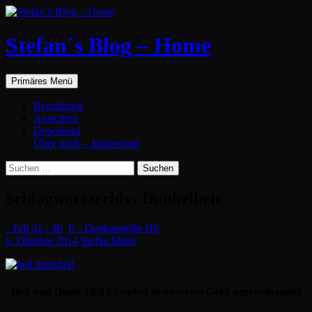
Zum
Inhalt
springen
Stefan´s Blog – Home
Suchen
Primäres Menü
Begrüßung
Ansichten
Download
Über mich – Impressum
Suchen
nach:
Schlagwortarchiv: Dunkelheit
- Teil 31 - 40
,
E - Denkanstöße HS
6. Oktober 2014
Stefan Malsi
Hell und Dunk-Hell kämpfen in unserem Geist gegeneinander