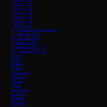
– Teil 11 – 20
– Teil 21 – 30
– Teil 31 – 40
– Teil 41 – 50
– Teil 51 – 58
– Teil 59 – 64
F – Offenbarung des Johannes
G – Beiträge 2014
H – Beiträge 2015
I – Beiträge 2016
J – Beiträge 2017 – 21
K – Beiträge 2022 – 25
Angst
Anima
Animus
Äonen
Apokalypse
apokryph
Apostel
Armut
Aufwachen
Babylon
Barbello
Berufung