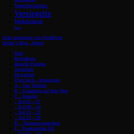
Verschwörung
Versiegelte
Weiblichkeit
Zion
Stolz präsentiert von WordPress
Stefan´s Blog - Home
Start
Begrüßung
aktuelle Postings
Ansichten
Download
Über mich – Impressum
A – Top Themen
B – Gedanken auf dem Weg
C – Impulse
– Teil 01 – 07
– Teil 08 – 14
– Teil 15 – 21
– Teil 22 – 28
D – Thomasevangelium
E – Denkanstöße HS
– Teil 01 – 10