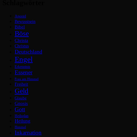
Schlagwörter
Apostel
Bewusstsein
Bibel
Böse
Christa
Christus
Deutschland
Engel
Erkenntnis
Essener
Frau am Himmel
Freiheit
Geld
Glaube
Gnosis
Gott
Heilsplan
Heilung
Himmel
Inkarnation