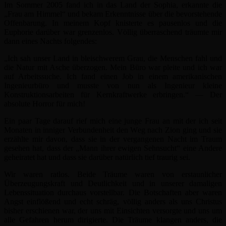
Im Sommer 2005 fand ich in das Land der Sophia, erkannte die
„Frau am Himmel“ und bekam Erkenntnisse über die bevorstehende
Offenbarung. In meinem Kopf knisterte es pausenlos und die
Euphorie darüber war grenzenlos. Völlig überraschend träumte mir
dann eines Nachts folgendes:
„Ich sah unser Land in bleischwerem Grau, die Menschen fahl und
die Natur mit Asche überzogen. Mein Büro war pleite und ich war
auf Arbeitssuche. Ich fand einen Job in einem amerikanischen
Ingenieurbüro und musste von nun als Ingenieur kleine
Konstruktionsarbeiten für Kernkraftwerke erbringen.“ — Der
absolute Horror für mich!
Ein paar Tage darauf rief mich eine junge Frau an mit der ich seit
Monaten in inniger Verbundenheit den Weg nach Zion ging und sie
erzählte mir davon, dass sie in der vergangenen Nacht im Traum
gesehen hat, dass der „Mann ihrer ewigen Sehnsucht“ eine Andere
geheiratet hat und dass sie darüber natürlich tief traurig sei.
Wir waren ratlos. Beide Träume waren von erstaunlicher
Überzeugungskraft und Deutlichkeit und in unserer damaligen
Lebenssituation durchaus vorstellbar. Die Botschaften aber waren
Angst einflößend und echt schräg, völlig anders als uns Christus
bisher erschienen war, der uns mit Einsichten versorgte und uns um
alle Gefahren herum dirigierte. Die Träume klangen anders, die