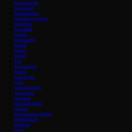
Seelenfamilie
Seelenheil
Seelenpartner
Selbstbewusstsein
Seraphim
Sexualität
Sophia
Spiritualität
Süchte
Sünde
Teufel
Tod
Transparenz
Traum
Universum
Vater
Verschwörung
Versiegelte
Verstand
Verstrickungen
Wasser
Wassermannzeitalter
Weiblichkeit
Weisheit
Wort