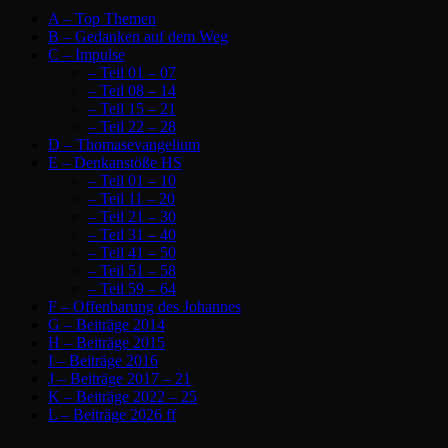
A – Top Themen
B – Gedanken auf dem Weg
C – Impulse
– Teil 01 – 07
– Teil 08 – 14
– Teil 15 – 21
– Teil 22 – 28
D – Thomasevangelium
E – Denkanstöße HS
– Teil 01 – 10
– Teil 11 – 20
– Teil 21 – 30
– Teil 31 – 40
– Teil 41 – 50
– Teil 51 – 58
– Teil 59 – 64
F – Offenbarung des Johannes
G – Beiträge 2014
H – Beiträge 2015
I – Beiträge 2016
J – Beiträge 2017 – 21
K – Beiträge 2022 – 25
L – Beiträge 2026 ff