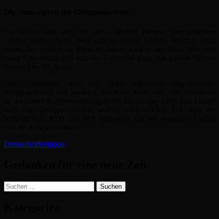
Die Sinnlosigkeit der Götzenanbeterei
Ein Nichts sind alle, die ein Götterbild formen; ihre geliebten
Götzen nützen nichts. Wer sich zu seinen Göttern bekennt, sieht
nichts, ihm fehlt es an Einsicht; darum wird er beschämt. Wer sich
einen Gott macht und sich ein Götterbild gießt, hat keinen Nutzen
davon.“(Jes 44, 9-10)
Die Gottesbilder aller auf Erden bekannten dogmatischen
Religionen sind hier gemeint, durch die Bank alle! Die Teilnahme
an derartigen Kultveranstaltungen hat mit „Gottes Licht und Liebe“
nicht das Geringste zu tun, und es wird wirklich Zeit, dass die
Menschen zu IHM und IHR umkehren und wir derartigen Unfug
von der Erde vertreiben.
Dunkelheit
Religion
Gedanken für eine neue Zeit
Suchen
nach:
Kategorien