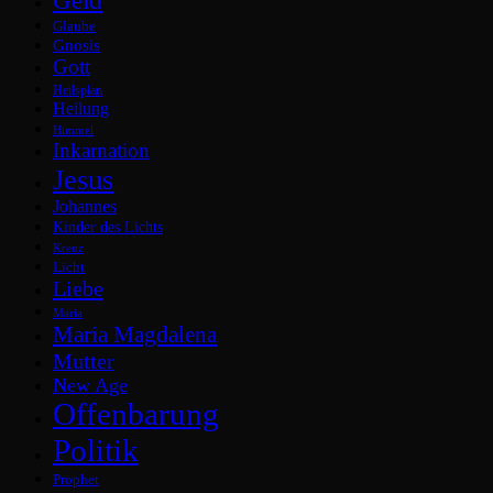
Glaube
Gnosis
Gott
Heilsplan
Heilung
Himmel
Inkarnation
Jesus
Johannes
Kinder des Lichts
Kreuz
Licht
Liebe
Maria
Maria Magdalena
Mutter
New Age
Offenbarung
Politik
Prophet