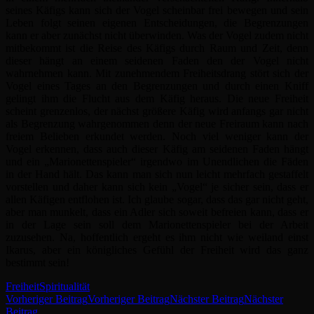
seines Käfigs kann sich der Vogel scheinbar frei bewegen und sein
Leben folgt seinen eigenen Entscheidungen, die Begrenzungen
kann er aber zunächst nicht überwinden. Was der Vogel zudem nicht
mitbekommt ist die Reise des Käfigs durch Raum und Zeit, denn
dieser hängt an einem seidenen Faden den der Vogel nicht
wahrnehmen kann. Mit zunehmendem Freiheitsdrang stört sich der
Vogel eines Tages an den Begrenzungen und durch einen Kniff
gelingt ihm die Flucht aus dem Käfig heraus. Die neue Freiheit
scheint grenzenlos, der nächst größere Käfig wird anfangs gar nicht
als Begrenzung wahrgenommen denn der neue Freiraum kann nach
freiem Belieben erkundet werden. Noch viel weniger kann der
Vogel erkennen, dass auch dieser Käfig am seidenen Faden hängt
und ein „Marionettenspieler“ irgendwo im Unendlichen die Fäden
in der Hand hält. Das kann man sich nun leicht mehrfach gestaffelt
vorstellen und daher kann sich kein „Vogel“ je sicher sein, dass er
allen Käfigen entflohen ist. Ich glaube sogar, dass das gar nicht geht,
aber man munkelt, dass ein Adler sich soweit befreien kann, dass er
in der Lage sein soll dem Marionettenspieler bei der Arbeit
zuzusehen. Na, hoffentlich ergeht es ihm nicht wie weiland einst
Ikarus, aber ein königliches Gefühl der Freiheit wird das ganz
bestimmt sein!
Freiheit
Spiritualität
Beitragsnavigation
Vorheriger Beitrag
Vorheriger Beitrag
Nächster Beitrag
Nächster
Beitrag