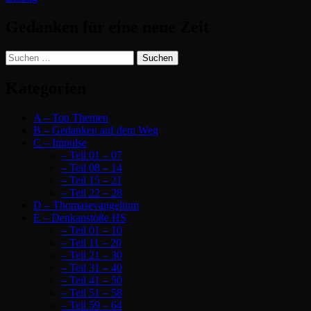
Gedanken für eine neue Zeit
Suchen
nach:
Kategorien
A – Top Themen
B – Gedanken auf dem Weg
C – Impulse
– Teil 01 – 07
– Teil 08 – 14
– Teil 15 – 21
– Teil 22 – 28
D – Thomasevangelium
E – Denkanstöße HS
– Teil 01 – 10
– Teil 11 – 20
– Teil 21 – 30
– Teil 31 – 40
– Teil 41 – 50
– Teil 51 – 58
– Teil 59 – 64