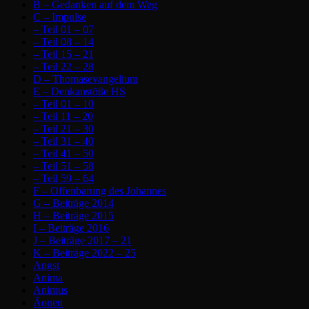
B – Gedanken auf dem Weg
C – Impulse
– Teil 01 – 07
– Teil 08 – 14
– Teil 15 – 21
– Teil 22 – 28
D – Thomasevangelium
E – Denkanstöße HS
– Teil 01 – 10
– Teil 11 – 20
– Teil 21 – 30
– Teil 31 – 40
– Teil 41 – 50
– Teil 51 – 58
– Teil 59 – 64
F – Offenbarung des Johannes
G – Beiträge 2014
H – Beiträge 2015
I – Beiträge 2016
J – Beiträge 2017 – 21
K – Beiträge 2022 – 25
Angst
Anima
Animus
Äonen