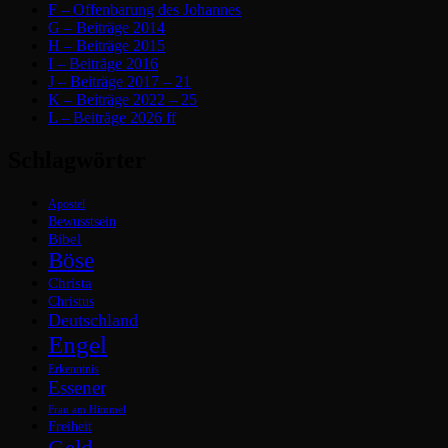
F – Offenbarung des Johannes
G – Beiträge 2014
H – Beiträge 2015
I – Beiträge 2016
J – Beiträge 2017 – 21
K – Beiträge 2022 – 25
L – Beiträge 2026 ff
Schlagwörter
Apostel
Bewusstsein
Bibel
Böse
Christa
Christus
Deutschland
Engel
Erkenntnis
Essener
Frau am Himmel
Freiheit
Geld