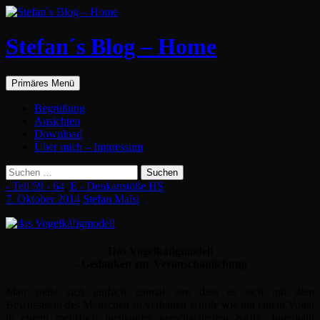
Zum
Inhalt
springen
Stefan´s Blog – Home
Suchen
Primäres Menü
Begrüßung
Ansichten
Download
Über mich – Impressum
Suchen
nach:
- Teil 59 - 64
,
E - Denkanstöße HS
7. Oktober 2014
Stefan Malsi
Das Vogelkäfigmodell
– Gedanken zur Veranschaulichung
Man stelle sich einfach einmal vor, dass es sich mit dem
Bewusstsein des Menschen so verhalten würde wie mit einem Vogel
in einem mehrfach ineinander verschachtelten Käfig. Innerhalb