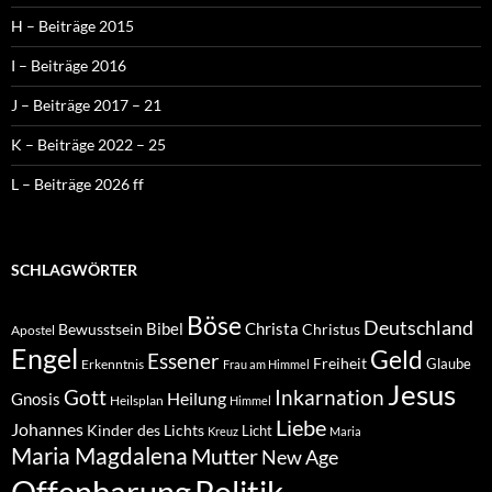
H – Beiträge 2015
I – Beiträge 2016
J – Beiträge 2017 – 21
K – Beiträge 2022 – 25
L – Beiträge 2026 ff
SCHLAGWÖRTER
Böse
Deutschland
Bibel
Christa
Bewusstsein
Christus
Apostel
Engel
Geld
Essener
Freiheit
Glaube
Erkenntnis
Frau am Himmel
Jesus
Inkarnation
Gott
Heilung
Gnosis
Heilsplan
Himmel
Liebe
Johannes
Kinder des Lichts
Licht
Kreuz
Maria
Maria Magdalena
Mutter
New Age
Politik