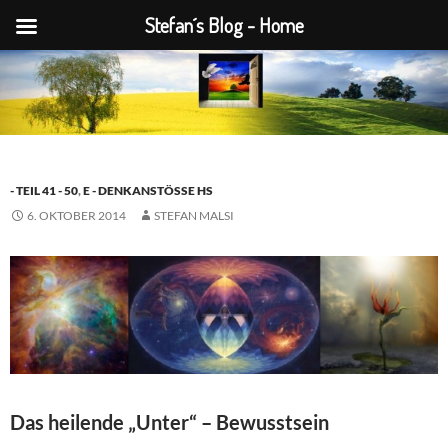
Stefan´s Blog - Home
Zum
Inhalt
springen
- TEIL 41 - 50
,
E - DENKANSTÖSSE HS
6. OKTOBER 2014
STEFAN MALSI
Das heilende „Unter“ – Bewusstsein